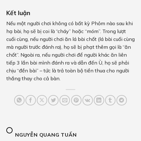
Kết luận
Nếu một người chơi không có bất kỳ Phỏm nào sau khi
hạ bài, họ sẽ bị coi là “cháy” hoặc “móm”. Trong lượt
cuối cùng, nếu người chơi ăn lá bài chốt (lá bài cuối cùng
mà người trước đánh ra), họ sẽ bị phạt thêm gọi là “ăn
chốt”. Ngoài ra, nếu người chơi để người khác ăn liên
tiếp 3 lần bài mình đánh ra và dẫn đến Ù, họ sẽ phải
chịu “đền bài” – tức là trả toàn bộ tiền thua cho người
thắng thay cho cả bàn.
NGUYỄN QUANG TUẤN