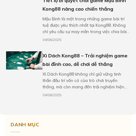
Tiết lộ bí quyết chơi game Mậu Binh
Kong88 nâng cao chiến thắng
Mậu Binh là một trong những game bài trí
tuệ được yêu thích nhất tại Kong88. Không
chỉ yêu cầu sự may mắn trong việc chia bài,
Mậu Binh Kong88...
04/06/2025
Xì Dách Kong88 – Trải nghiệm game
bài đỉnh cao, dễ chơi dễ thắng
Xì Dách Kong88 không chỉ giữ vững tinh
thần đấu trí vốn có của trò chơi truyền
thống, mà còn mang đến trải nghiệm hiện
đại, tiện lợi ngay trên...
04/06/2025
DANH MỤC