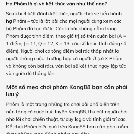
Hạ Phỏm là gì và kết thúc ván như thế nào?
Sau khi 4 lượt đánh kết thúc, người chơi sẽ tiến hành
hạ Phỏm
– tức là lật bài cho mọi người cùng xem các
bộ Phỏm đã tạo được. Các lá bài không nằm trong
Phỏm được tính điểm, theo giá trị số trên quân bài (A =
1 điểm, J = 11, Q = 12, K = 13, các số khác tính đúng số
điểm). Người chơi có tổng điểm bài rác thấp nhất là
người thắng cuộc. Trường hợp có người Ù (có 3 Phỏm
và không còn bài rác), ván bài sẽ kết thúc ngay lập tức
và người đó thắng lớn.
Một số mẹo chơi phỏm Kong88 bạn cần phải
lưu ý
Phỏm là một trong những trò chơi bài phổ biến trên
nền tảng cá cược trực tuyến Kong88, thu hút người chơi
nhờ lối chơi chiến thuật, tư duy logic và tính giải trí cao.
Để chơi Phỏm hiệu quả trên Kong88 bạn cần phải nắm