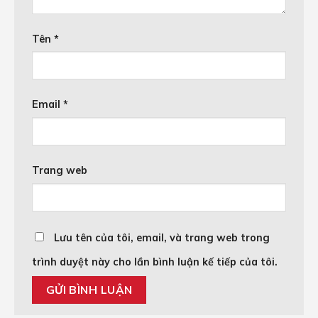
Tên
*
Email
*
Trang web
Lưu tên của tôi, email, và trang web trong
trình duyệt này cho lần bình luận kế tiếp của tôi.