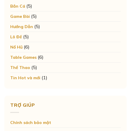
(5)
Bắn Cá
(5)
Game Bài
(5)
Hướng Dẫn
(5)
Lô Đề
(6)
Nổ Hũ
(6)
Table Games
(5)
Thể Thao
(1)
Tin Hot và mới
TRỢ GIÚP
Chính sách bảo mật