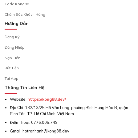
Code Kong88
Chăm Sóc Khách Hàng
Hướng Dẫn
Đăng Ký
Đăng Nhập
Nạp Tiền
Rút Tiền
Tải App
Thông Tin Liên Hệ
Website:
https://kong88.dev/
Địa Chỉ: 182/13/25 Hồ Văn Long, phường Bình Hưng Hòa B, quận
Bình Tân, TP. Hồ Chí Minh, Việt Nam
Điện Thoại: 0776.005.749
Gmail:
hotronhanh@kong88.dev