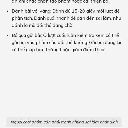
ăn khi chắc chắn tạo phỏm hoặc cải thiện bài.
Đánh bài vội vàng: Dành đủ 15-20 giây mỗi lượt để
phân tích. Đánh quá nhanh dễ dẫn đến sai lầm, như
đánh lá mà đối thủ đang chờ.
Bỏ qua gửi bài: Ở lượt cuối, luôn kiểm tra xem có thể
gửi bài vào phỏm của đối thủ không. Gửi bài đúng lúc
có thể giúp bạn thắng hoặc giảm điểm thua.
Người chơi phỏm cần phải tránh những sai lầm nhất định